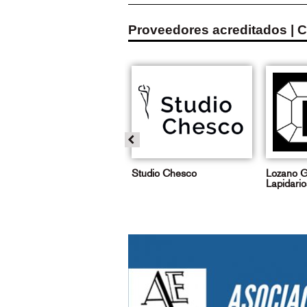
Proveedores acreditados | 
LMPhotography
Studio Chesco
Lozano G
Lapidario