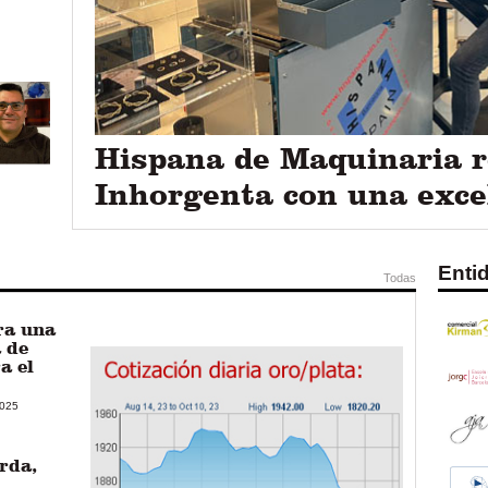
Hispana de Maquinaria r
Inhorgenta con una exce
Enti
Todas
ra una
 de
a el
025
rda,