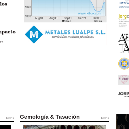
los
Impacto
024
Gemología & Tasación
Todas
Todas